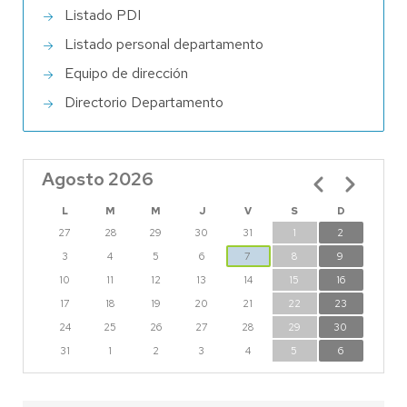
Listado PDI
Listado personal departamento
Equipo de dirección
Directorio Departamento
Agosto 2026
Paginación
L
M
M
J
V
S
D
27
28
29
30
31
1
2
3
4
5
6
7
8
9
10
11
12
13
14
15
16
17
18
19
20
21
22
23
24
25
26
27
28
29
30
31
1
2
3
4
5
6